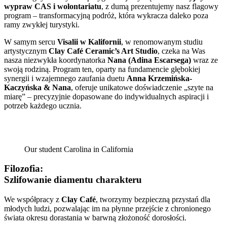
wypraw CAS i wolontariatu
, z dumą prezentujemy nasz flagowy
program – transformacyjną podróż, która wykracza daleko poza
ramy zwykłej turystyki.
W samym sercu
Visalii w Kalifornii
, w renomowanym studiu
artystycznym
Clay Café Ceramic’s Art Studio
, czeka na Was
nasza niezwykła koordynatorka
Nana (Adina Escarsega)
wraz ze
swoją rodziną. Program ten, oparty na fundamencie głębokiej
synergii i wzajemnego zaufania duetu
Anna Krzemińska-
Kaczyńska & Nana
, oferuje unikatowe doświadczenie „szyte na
miarę” – precyzyjnie dopasowane do indywidualnych aspiracji i
potrzeb każdego ucznia.
Our student Carolina in California
Filozofia:
Szlifowanie diamentu charakteru
We współpracy z
Clay Café
, tworzymy bezpieczną przystań dla
młodych ludzi, pozwalając im na płynne przejście z chronionego
świata okresu dorastania w barwną złożoność dorosłości.