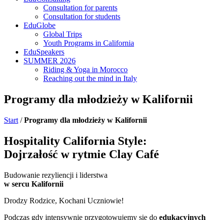
Consultation for parents
Consultation for students
EduGlobe
Global Trips
Youth Programs in California
EduSpeakers
SUMMER 2026
Riding & Yoga in Morocco
Reaching out the mind in Italy
Programy dla młodzieży
w Kalifornii
Start
/
Programy dla młodzieży w Kalifornii
Hospitality California Style:
Dojrzałość w rytmie Clay Café
Budowanie rezyliencji i liderstwa
w sercu Kalifornii
Drodzy Rodzice, Kochani Uczniowie!
Podczas gdy intensywnie przygotowujemy się do
edukacyjnych