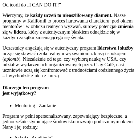
Od teorii do „I CAN DO IT!”
Wierzymy, że
każdy uczeń to nieoszlifowany diament.
Nasze
programy w Kalifornii to proces hartowania charakteru: pod okiem
mentorów i w obliczu realnych wyzwań, surowy potencjał
zmienia
się w lidera,
który z autentycznym blaskiem odnajdzie się w
każdym zakątku zmieniającego się świata.
Uczestnicy angażują się w autentyczny program
liderstwa i służby
,
ucząc się stawiać czoła realnym wyzwaniom z klasą i spokojem
(
aplomb
). Niezależnie od tego, czy wybiorą naukę w USA, czy
udział w wydarzeniach organizowanych przez Clay Café, nasi
uczniowie uczą się konfrontować z trudnościami codziennego życia
– i wychodzić z nich z tarczą.
Dlaczego ten program
jest wyjątkowy?
Mentoring i Zaufanie
Program w pełni spersonalizowany, zapewniający bezpieczne, a
jednocześnie stymulujące środowisko rozwoju pod czujnym okiem
Nany i jej rodziny.
Szkoła „Adultingu”