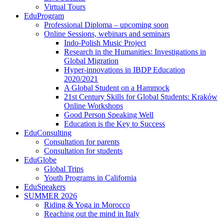
Virtual Tours
EduProgram
Professional Diploma – upcoming soon
Online Sessions, webinars and seminars
Indo-Polish Music Project
Research in the Humanities: Investigations in
Global Migration
Hyper-innovations in IBDP Education
2020/2021
A Global Student on a Hammock
21st Century Skills for Global Students: Kraków
Online Workshops​
Good Person Speaking Well
Education is the Key to Success
EduConsulting
Consultation for parents
Consultation for students
EduGlobe
Global Trips
Youth Programs in California
EduSpeakers
SUMMER 2026
Riding & Yoga in Morocco
Reaching out the mind in Italy