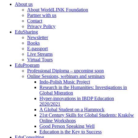
About us
About WorldLINK Foundation
Partner with us
Contact
Privacy Policy
EduSharing
Newsletter
Books
E-passport
Live Streams
Virtual Tours
EduProgram
Professional Diploma – upcoming soon
Online Sessions, webinars and seminars
Indo-Polish Music Project
Research in the Humanities: Investigations in
Global Migration
Hyper-innovations in IBDP Education
2020/2021
A Global Student on a Hammock
21st Century Skills for Global Students: Kraków
Online Workshops​
Good Person Speaking Well
Education is the Key to Success
EduConsulting